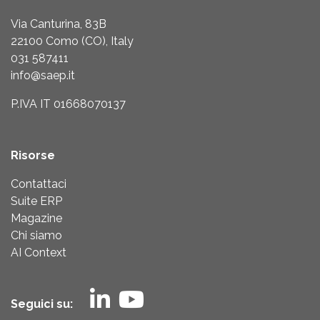
Via Canturina, 83B
22100 Como (CO), Italy
031 587411
info@saep.it
P.IVA IT 01668070137
Risorse
Contattaci
Suite ERP
Magazine
Chi siamo
AI Context
Seguici su: