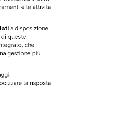
amenti e le attività
dati
a disposizione
e di queste
ntegrato, che
una gestione più
ggi:
locizzare la risposta