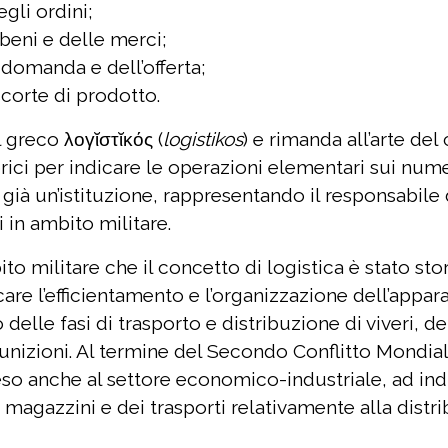
egli ordini;
beni e delle merci;
a domanda e dell’offerta;
scorte di prodotto.
l greco λογῐστῐκός (
logistikos
) e rimanda all’arte de
orici per indicare le operazioni elementari sui numeri
ra già un’istituzione, rappresentando il responsabile
in ambito militare.
to militare che il concetto di logistica è stato st
are l’efficientamento e l’organizzazione dell’appar
delle fasi di trasporto e distribuzione di viveri, de
unizioni. Al termine del Secondo Conflitto Mondial
eso anche al settore economico-industriale, ad ind
 magazzini e dei trasporti relativamente alla distr