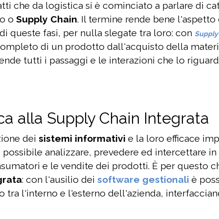
atti che da logistica si è cominciato a parlare di ca
to o
Supply Chain
. Il termine rende bene l'aspetto
i queste fasi, per nulla slegate tra loro: con
Supply
 completo di un prodotto dall'acquisto della materi
de tutti i passaggi e le interazioni che lo riguar
ica alla Supply Chain Integrata
zione dei
sistemi informativi
e la loro efficace i
 possibile analizzare, prevedere ed intercettare in
umatori e le vendite dei prodotti. È per questo ch
grata
: con l'ausilio dei
software gestionali
è poss
ra l'interno e l'esterno dell'azienda, interfaccian