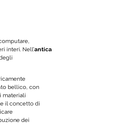
l computare,
 interi. Nell’
antica
 degli
oricamente
ato bellico, con
i materiali
e il concetto di
icare
ibuzione dei