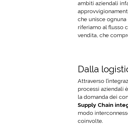
ambiti aziendali inf
approvvigionamen
che unisce ognuna d
riferiamo al flusso
vendita, che compren
Dalla logist
Attraverso l’integra
processi aziendali è
la domanda dei cons
Supply Chain inte
modo interconnesso t
coinvolte.