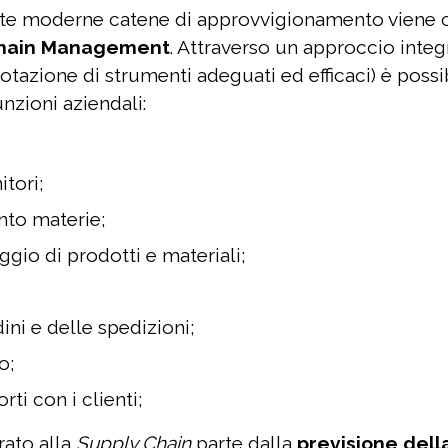
este moderne catene di approvvigionamento vien
Chain Management
. Attraverso un approccio integ
dotazione di strumenti adeguati ed efficaci) è poss
nzioni aziendali:
itori;
to materie;
gio di prodotti e materiali;
ini e delle spedizioni;
o;
ti con i clienti;
rato alla
Supply Chain
parte dalla
previsione del