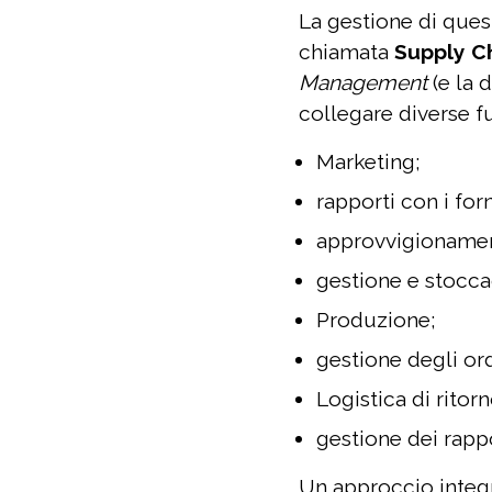
La gestione di qu
chiamata
Supply 
Management
(e la 
collegare diverse fu
Marketing;
rapporti con i forn
approvvigionamen
gestione e stoccag
Produzione;
gestione degli ord
Logistica di ritorn
gestione dei rappor
Un approccio integ