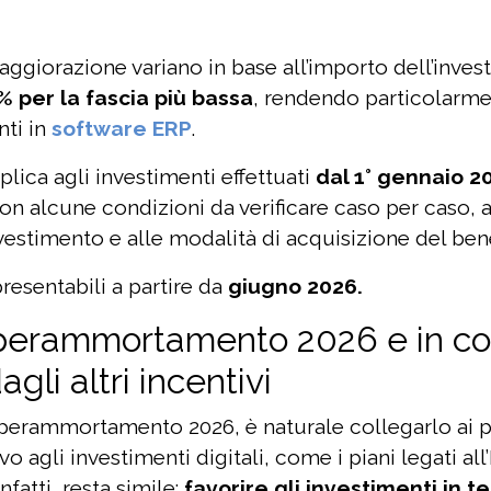
aggiorazione variano in base all’importo dell’inve
% per la fascia più bassa
, rendendo particolarme
nti in
software ERP
.
plica agli investimenti effettuati
dal 1° gennaio 2
con alcune condizioni da verificare caso per caso, 
nvestimento e alle modalità di acquisizione del ben
esentabili a partire da
giugno 2026.
’iperammortamento 2026 e in co
agli altri incentivi
iperammortamento 2026, è naturale collegarlo ai 
o agli investimenti digitali, come i piani legati all’I
nfatti, resta simile:
favorire gli investimenti in t