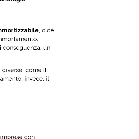
mmortizzabile
, cioè
 ammortamento.
di conseguenza, un
e diverse, come il
amento, invece, il
r imprese con