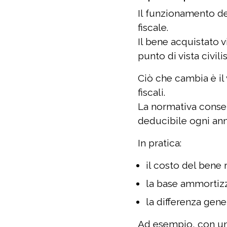
Il funzionamento d
fiscale.
Il bene acquistato v
punto di vista civilis
Ciò che cambia è il
fiscali.
La normativa consen
deducibile ogni ann
In pratica:
il costo del bene r
la base ammortizz
la differenza gen
Ad esempio, con un