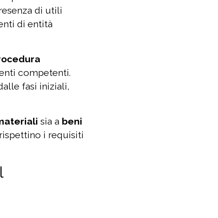
esenza di utili
nti di entità
rocedura
enti competenti.
le fasi iniziali,
materiali
sia a
beni
ispettino i requisiti
l