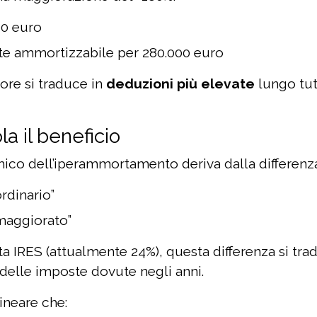
00 euro
te ammortizzabile per 280.000 euro
ore si traduce in
deduzioni più elevate
lungo tut
a il beneficio
ico dell’iperammortamento deriva dalla differenza
dinario”
aggiorato”
ta IRES (attualmente 24%), questa differenza si tra
delle imposte dovute negli anni.
ineare che: