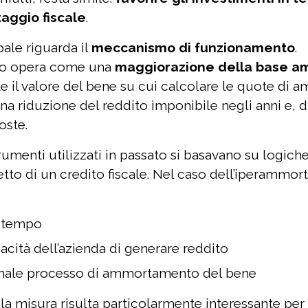
aggio fiscale
.
pale riguarda il
meccanismo di funzionamento
.
to opera come una
maggiorazione della base a
 il valore del bene su cui calcolare le quote di
 riduzione del reddito imponibile negli anni e, 
oste.
strumenti utilizzati in passato si basavano su logich
tto di un credito fiscale. Nel caso dell’iperammort
l tempo
acità dell’azienda di generare reddito
ormale processo di ammortamento del bene
la misura risulta particolarmente interessante pe