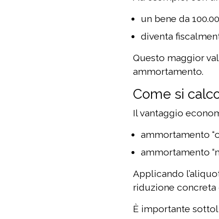
un bene da 100.0
diventa fiscalmen
Questo maggior val
ammortamento.
Come si calcol
Il vantaggio econom
ammortamento “or
ammortamento “m
Applicando l’aliquo
riduzione concreta 
È importante sottol