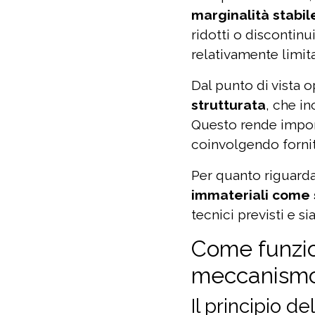
marginalità stabil
ridotti o discontinui
relativamente limita
Dal punto di vista 
strutturata
, che i
Questo rende importa
coinvolgendo fornit
Per quanto riguarda 
immateriali come 
tecnici previsti e si
Come funzio
meccanismo
Il principio d