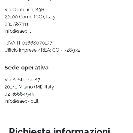
Via Canturina, 83B
22100 Como (CO), Italy
031 587411
info@saep.it
P.IVA IT 01668070137
Ufficio imprese /REA: CO - 328932
Sede operativa
Via A. Sforza, 87
20141 Milano (MI), Italy
02 36684945
info@saep-ict.it
Richiesta informazioni