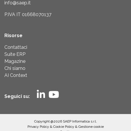
info@saep.it
P.IVA IT 01668070137
Risorse
Contattaci
Suite ERP
Magazine
Chi siamo
AI Context
Seguici su:
Copyright @2026 SAEP Informatica s.r.l.
Privacy Policy
&
Cookie Policy
&
Gestione cookie