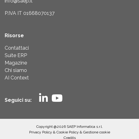
info@saep.it
P.IVA IT 01668070137
Risorse
Contattaci
Suite ERP
Magazine
Chi siamo
AI Context
Seguici su:
Copyright @2026 SAEP Informatica s.r.l.
Privacy Policy
&
Cookie Policy
&
Gestione cookie
Credits